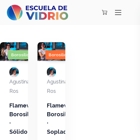
Borosilicato
Borosilicato
Agustina
Agustina
Ros
Ros
Flameworking
Flameworking
Borosilicato
Borosilicato
·
·
Sólido
Soplado